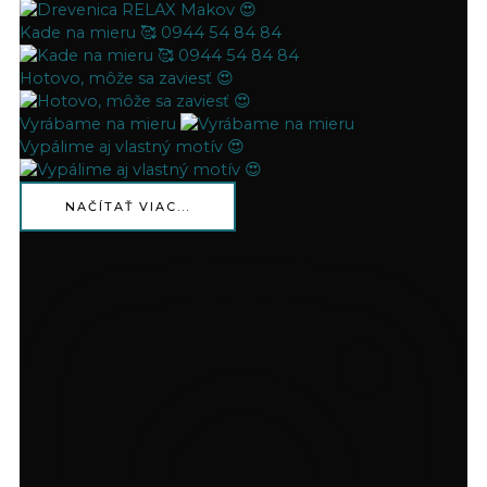
Kade na mieru 🥰 0944 54 84 84
Hotovo, môže sa zaviesť 😍
Vyrábame na mieru
Vypálime aj vlastný motív 😍
NAČÍTAŤ VIAC...