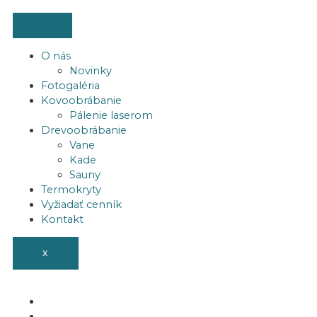
Preskočiť
na
obsah
O nás
Novinky
Fotogaléria
Kovoobrábanie
Pálenie laserom
Drevoobrábanie
Vane
Kade
Sauny
Termokryty
Vyžiadať cenník
Kontakt
X