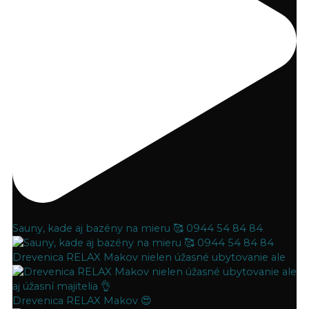
Sauny, kade aj bazény na mieru 🥰 0944 54 84 84
Drevenica RELAX Makov nielen úžasné ubytovanie ale
Drevenica RELAX Makov 😍