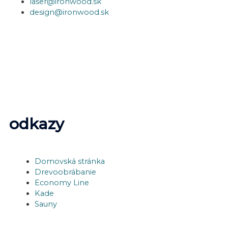
laser@ironwood.sk
design@ironwood.sk
odkazy
Domovská stránka
Drevoobrábanie
Economy Line
Kade
Sauny