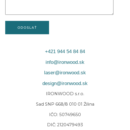
Alternative:
+421 944 54 84 84
info@ironwood.sk
laser@ironwood.sk
design@ironwood.sk
IRONWOOD s.r.o.
Sad SNP 668/8 010 01 Žilina
IČO: 50749650
DIČ: 2120479493