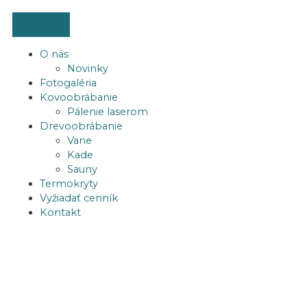
Preskočiť
na
obsah
O nás
Novinky
Fotogaléria
Kovoobrábanie
Pálenie laserom
Drevoobrábanie
Vane
Kade
Sauny
Termokryty
Vyžiadať cenník
Kontakt